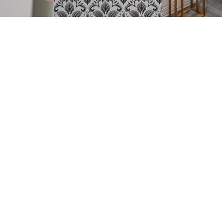
AUTRES
FOLLOW
ENTREPRISE
Conditions
Instagram
www.hi-
Livraison
connect.be
Facebook
Retour
BE 0540.89
Vie privée
3.081
Grand-rue,
156
Charleroi